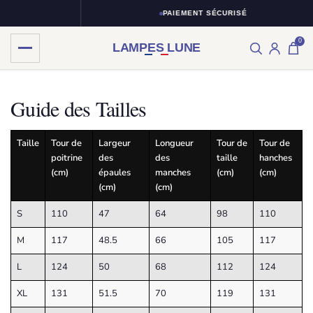
PAIEMENT SÉCURISÉ
0
LAMPES LUNE
Skip
Skip
to
to
Guide des Tailles
navigation
content
Taille
Tour de
Largeur
Longueur
Tour de
Tour de
poitrine
des
des
taille
hanches
(cm)
épaules
manches
(cm)
(cm)
(cm)
(cm)
S
110
47
64
98
110
M
117
48.5
66
105
117
L
124
50
68
112
124
XL
131
51.5
70
119
131